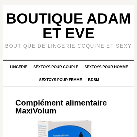
Passer
Passer
Passer
à
au
à
BOUTIQUE ADAM
la
contenu
la
navigation
principal
barre
ET EVE
principale
latérale
principale
BOUTIQUE DE LINGERIE COQUINE ET SEXY
LINGERIE
SEXTOYS POUR COUPLE
SEXTOYS POUR HOMME
SEXTOYS POUR FEMME
BDSM
Complément alimentaire
MaxiVolum