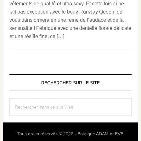
vêtements de qualité et ultra sexy. Et cette fois-ci ne
fait pas exception avec le body Runway Queen, qui
vous transformera en une reine de l’audace et de la
sensualité ! Fabriqué avec une dentelle florale délicate
et une résille fine, ce […]
Barre
latérale
RECHERCHER SUR LE SITE
principale
Rechercher
dans
ce
site
Tous droits réservés © 2026 -
Boutique ADAM et EVE
Web